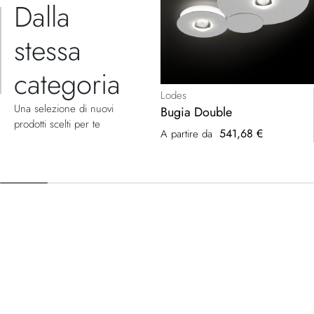
Dalla
stessa
categoria
Lodes
Una selezione di nuovi
Bugia Double
prodotti scelti per te
541,68 €
A partire da