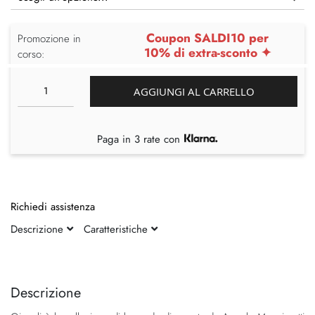
Coupon SALDI10 per
Promozione in
10% di extra-sconto ✦
corso:
AGGIUNGI AL CARRELLO
Paga in 3 rate con
Richiedi assistenza
Descrizione
Caratteristiche
Vai
Vai
alla
all'inizio
fine
della
Descrizione
della
galleria