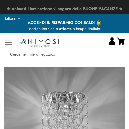
★ Animosi Illuminazione vi augura delle BUONE VACANZE ★
Lingua
Italiano
ACCENDI IL RISPARMIO COI SALDI
design iconico e
offerte
a tempo limitato
Ca
Ce