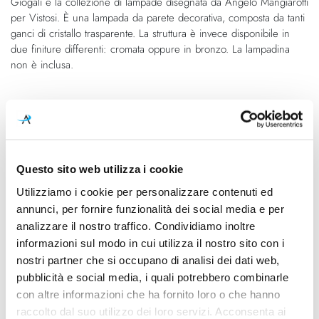
Giogali è la collezione di lampade disegnata da Angelo Mangiarotti
galleria
di
per Vistosi. È una lampada da parete decorativa, composta da tanti
di
immagini
ganci di cristallo trasparente. La struttura è invece disponibile in
immagini
due finiture differenti: cromata oppure in bronzo. La lampadina
non è inclusa.
Caratteristiche
Cod.Art.
Designer
Giogali Applique
Angelo Mangiarotti, 1967
Questo sito web utilizza i cookie
Dimensioni
Sorgente luminosa
Utilizziamo i cookie per personalizzare contenuti ed
360mm x 190mm - H560mm
Lampadina Led
annunci, per fornire funzionalità dei social media e per
analizzare il nostro traffico. Condividiamo inoltre
Potenza e attacco
Lampadina
informazioni sul modo in cui utilizza il nostro sito con i
Max 60W - E14
Esclusa
nostri partner che si occupano di analisi dei dati web,
Dimmerazione
Classe energetica
pubblicità e social media, i quali potrebbero combinarle
Dimmerabile
A++, A
con altre informazioni che ha fornito loro o che hanno
raccolto dal suo utilizzo dei loro servizi. Acconsenta ai