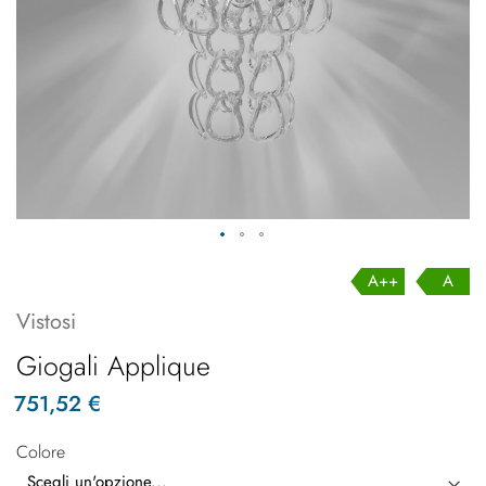
A++
A
Vistosi
Giogali Applique
751,52 €
Colore