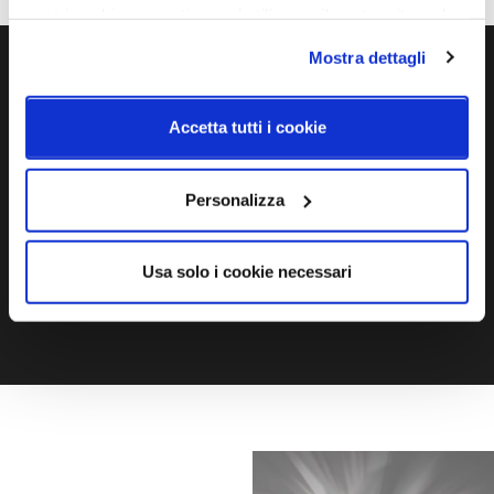
nostri cookie se continua ad utilizzare il nostro sito web.
Mostra dettagli
Ti servono maggiori informazioni?
Contattaci via Chat, via telefono allo + 39 039 9909099 oppure
Accetta tutti i cookie
compila il modulo
Personalizza
EMAIL
WHATSAPP
Usa solo i cookie necessari
TELEFONO
MODULO CONTATTI