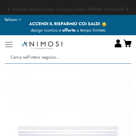
★ Animosi Illuminazione vi augura delle BUONE VACANZE ★
Lingua
Italiano
ACCENDI IL RISPARMIO COI SALDI
design iconico e
offerte
a tempo limitato
Ca
Ce