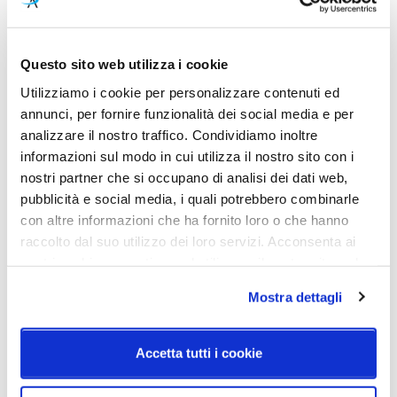
Cod.Art.
Colore led
Igloo S Parete/Soffitto Dali
3000K
Grande
Questo sito web utilizza i cookie
Dimensioni
Sorgente luminosa
Utilizziamo i cookie per personalizzare contenuti ed
907mm - H. 50mm - 100mm
Led integrato
annunci, per fornire funzionalità dei social media e per
analizzare il nostro traffico. Condividiamo inoltre
Potenza e attacco
Classe energetica
informazioni sul modo in cui utilizza il nostro sito con i
50W - 3000K - 6636lm -
A++
nostri partner che si occupano di analisi dei dati web,
CRI90 - IP40
pubblicità e social media, i quali potrebbero combinarle
con altre informazioni che ha fornito loro o che hanno
IP
raccolto dal suo utilizzo dei loro servizi. Acconsenta ai
40
nostri cookie se continua ad utilizzare il nostro sito web.
Mostra dettagli
Schemi tecnici
Accetta tutti i cookie