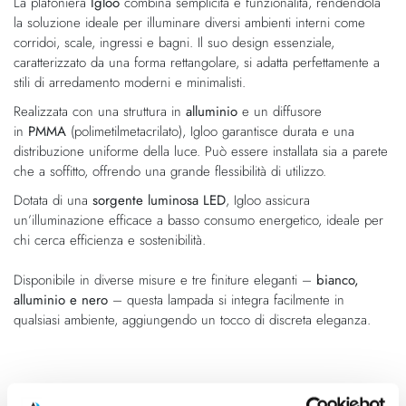
La plafoniera
Igloo
combina semplicità e funzionalità, rendendola
galleria
di
la soluzione ideale per illuminare diversi ambienti interni come
di
immagini
corridoi, scale, ingressi e bagni. Il suo design essenziale,
immagini
caratterizzato da una forma rettangolare, si adatta perfettamente a
stili di arredamento moderni e minimalisti.
Realizzata con una struttura in
alluminio
e un diffusore
in
PMMA
(polimetilmetacrilato), Igloo garantisce durata e una
distribuzione uniforme della luce. Può essere installata sia a parete
che a soffitto, offrendo una grande flessibilità di utilizzo.
Dotata di una
sorgente luminosa LED
, Igloo assicura
un’illuminazione efficace a basso consumo energetico, ideale per
chi cerca efficienza e sostenibilità.
Disponibile in diverse misure e tre finiture eleganti –
bianco,
alluminio e nero
– questa lampada si integra facilmente in
qualsiasi ambiente, aggiungendo un tocco di discreta eleganza.
Caratteristiche