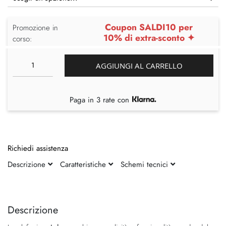
Coupon SALDI10 per
Promozione in
10% di extra-sconto ✦
corso:
AGGIUNGI AL CARRELLO
Paga in 3 rate con
Richiedi assistenza
Descrizione
Caratteristiche
Schemi tecnici
Vai
Vai
alla
all'inizio
fine
della
Descrizione
della
galleria