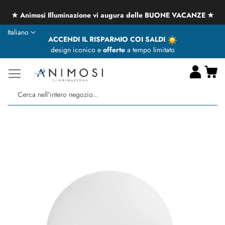
Le spedizioni dei prodotti potranno subire dei ritardi a causa
delle CHIUSURE ESTIVE
Lingua
Italiano
ACCENDI IL RISPARMIO COI SALDI
design iconico e
offerte
a tempo limitato
Ca
Ce