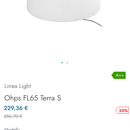
A++
Linea Light
Ohps FL65 Terra S
229,36 €
20%
286,70 €