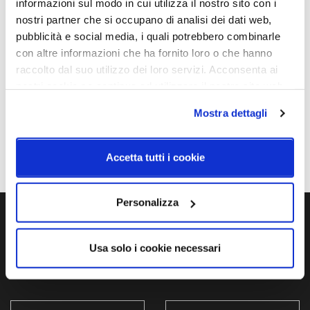
informazioni sul modo in cui utilizza il nostro sito con i
nostri partner che si occupano di analisi dei dati web,
Schemi tecnici
pubblicità e social media, i quali potrebbero combinarle
con altre informazioni che ha fornito loro o che hanno
raccolto dal suo utilizzo dei loro servizi. Acconsenta ai
nostri cookie se continua ad utilizzare il nostro sito web.
Mostra dettagli
Accetta tutti i cookie
Personalizza
Ti servono maggiori informazioni?
Usa solo i cookie necessari
Contattaci via Chat, via telefono allo + 39 039 9909099 oppure
compila il modulo