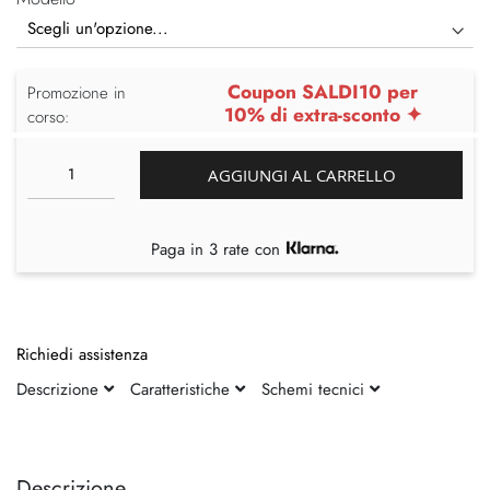
Modello
Coupon SALDI10 per
Promozione in
10% di extra-sconto ✦
corso:
AGGIUNGI AL CARRELLO
Paga in 3 rate con
Richiedi assistenza
Descrizione
Caratteristiche
Schemi tecnici
Vai
Vai
alla
all'inizio