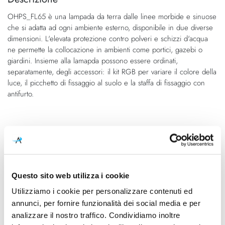
fine
della
Descrizione
della
galleria
OHPS_FL65 è una lampada da terra dalle linee morbide e sinuose
galleria
di
che si adatta ad ogni ambiente esterno, disponibile in due diverse
di
immagini
dimensioni. L'elevata protezione contro polveri e schizzi d'acqua
immagini
ne permette la collocazione in ambienti come portici, gazebi o
giardini. Insieme alla lamapda possono essere ordinati,
separatamente, degli accessori: il kit RGB per variare il colore della
luce, il picchetto di fissaggio al suolo e la staffa di fissaggio con
antifurto.
Caratteristiche
Cod.Art.
Dimensioni
Ohps FL65 Terra S
Ø 750mm - H 380mm
Questo sito web utilizza i cookie
Utilizziamo i cookie per personalizzare contenuti ed
Classe energetica
IP
annunci, per fornire funzionalità dei social media e per
A++
65
analizzare il nostro traffico. Condividiamo inoltre