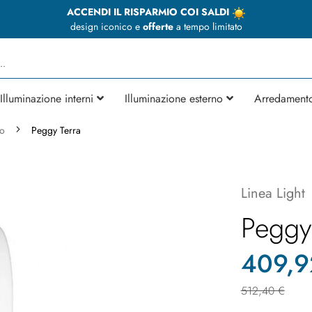
ACCENDI IL RISPARMIO COI SALDI
design iconico e
offerte
a tempo limitato
Illuminazione interni
Illuminazione esterno
Arredament
no
Peggy Terra
Linea Light
Peggy
409,9
512,40 €