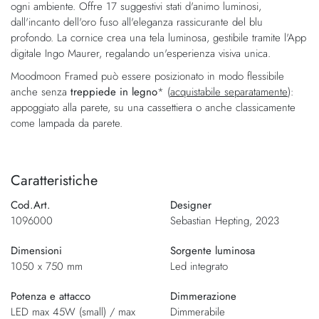
ogni ambiente. Offre 17 suggestivi stati d'animo luminosi,
immagini
dall'incanto dell'oro fuso all'eleganza rassicurante del blu
profondo. La cornice crea una tela luminosa, gestibile tramite l'App
digitale Ingo Maurer, regalando un'esperienza visiva unica.
Moodmoon Framed
può essere posizionato in modo flessibile
anche senza
treppiede in legno
* (
acquistabile separatamente
):
appoggiato alla parete, su una cassettiera o anche classicamente
come lampada da parete.
Caratteristiche
Cod.Art.
Designer
1096000
Sebastian Hepting, 2023
Dimensioni
Sorgente luminosa
1050 x 750 mm
Led integrato
Potenza e attacco
Dimmerazione
LED max 45W (small) / max
Dimmerabile