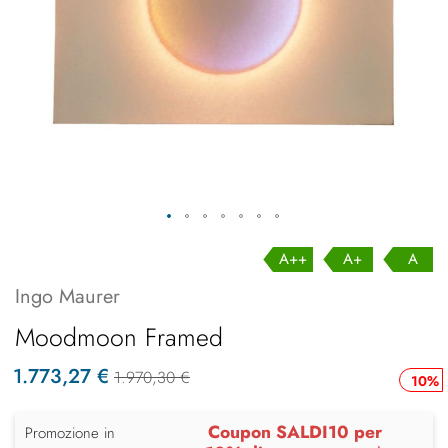
A++
A+
A
Ingo Maurer
Moodmoon Framed
1.773,27 €
1.970,30 €
10%
Coupon SALDI10 per
Promozione in