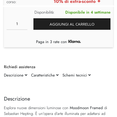
10% di extra-sconto ✦
corso:
Disponibilità:
Disponibile in 4 settimane
AGGIUNGI AL CARRELLO
Paga in 3 rate con
Richiedi assistenza
Descrizione
Caratteristiche
Schemi tecnici
Vai
Vai
alla
all'inizio
fine
della
Descrizione
della
galleria
Esplora nuove dimensioni luminose con
Moodmoon Framed
di
galleria
di
Sebastian Hepting. È un'opera d'arte illuminata per adattarsi ad
di
immagini