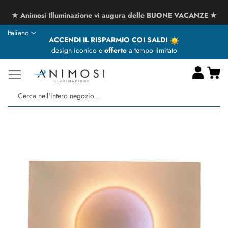
★ Animosi Illuminazione vi augura delle BUONE VACANZE ★
Lingua
Italiano
ACCENDI IL RISPARMIO COI SALDI
design iconico e
offerte
a tempo limitato
Ca
Ce