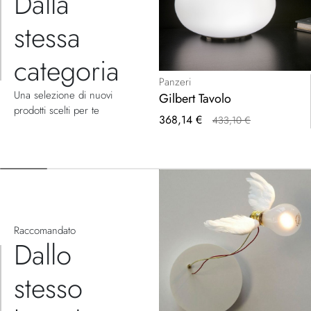
Dalla
stessa
categoria
Panzeri
Una selezione di nuovi
Gilbert Tavolo
prodotti scelti per te
Prezzo
368,14 €
433,10 €
speciale
Raccomandato
Dallo
stesso