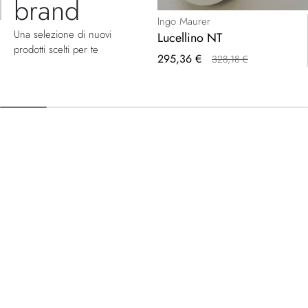
brand
Ingo Maurer
Una selezione di nuovi
Lucellino NT
prodotti scelti per te
Prezzo
295,36 €
328,18 €
speciale