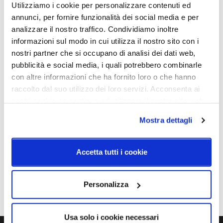
62W - 2700K/3000K -
Dimmerabile
Utilizziamo i cookie per personalizzare contenuti ed
5100Lm + 1900Lm - CRI90
annunci, per fornire funzionalità dei social media e per
analizzare il nostro traffico. Condividiamo inoltre
Classe energetica
informazioni sul modo in cui utilizza il nostro sito con i
A++
nostri partner che si occupano di analisi dei dati web,
pubblicità e social media, i quali potrebbero combinarle
con altre informazioni che ha fornito loro o che hanno
raccolto dal suo utilizzo dei loro servizi. Acconsenta ai
Schemi tecnici
nostri cookie se continua ad utilizzare il nostro sito web.
Mostra dettagli
Accetta tutti i cookie
Personalizza
Usa solo i cookie necessari