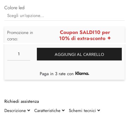
Colore led
Coupon SALDI10 per
Promozione in
10% di extra-sconto ✦
corso:
AGGIUNGI AL CARRELLO
Paga in 3 rate con
Richiedi assistenza
Descrizione
Caratteristiche
Schemi tecnici
Vai
Vai
alla
all'inizio