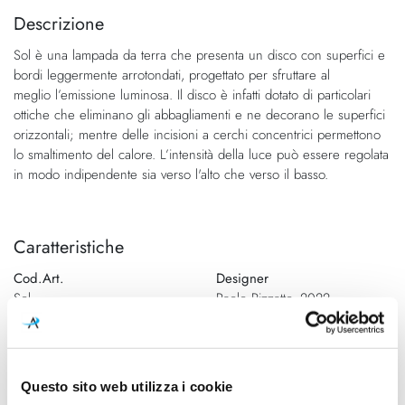
fine
della
Descrizione
della
galleria
Sol è una lampada da terra che presenta un disco con superfici e
galleria
di
bordi leggermente arrotondati, progettato per sfruttare al
di
immagini
meglio l’emissione luminosa. Il disco è infatti dotato di particolari
immagini
ottiche che eliminano gli abbagliamenti e ne decorano le superfici
orizzontali; mentre delle incisioni a cerchi concentrici permettono
lo smaltimento del calore. L’intensità della luce può essere regolata
in modo indipendente sia verso l'alto che verso il basso.
Caratteristiche
Cod.Art.
Designer
Sol
Paolo Rizzatto, 2022
Dimensioni
Sorgente luminosa
Ø 285mm - H 1850mm
Led integrato
Questo sito web utilizza i cookie
Potenza e attacco
Dimmerazione