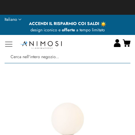
★ Animosi Illuminazione vi augura delle BUONE VACANZE ★
Lingua
Italiano
ACCENDI IL RISPARMIO COI SALDI
design iconico e
offerte
a tempo limitato
Ca
Ce