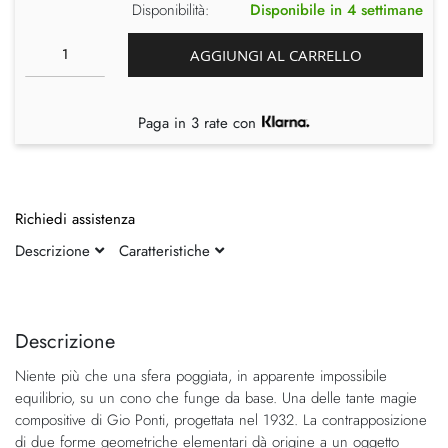
Disponibilità:
Disponibile in 4 settimane
AGGIUNGI AL CARRELLO
Paga in 3 rate con
Richiedi assistenza
Descrizione
Caratteristiche
Vai
Vai
alla
all'inizio
fine
della
Descrizione
della
galleria
Niente più che una sfera poggiata, in apparente impossibile
galleria
di
equilibrio, su un cono che funge da base. Una delle tante magie
di
immagini
compositive di Gio Ponti, progettata nel 1932. La contrapposizione
immagini
di due forme geometriche elementari dà origine a un oggetto