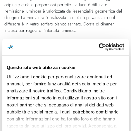
originale e dalle proporzioni perfette. La luce è diffusa e
l'emissione luminosa è valorizzata dall'essenzialità geometrica del
disegno. La montatura è realizzata in metallo galvanizzato e il
diffusore è in vetro soffiato bianco satinato. Dotata di dimmer
incluso per regolare l'intensità luminosa.
Caratteristiche
Cod.Art.
Designer
Questo sito web utilizza i cookie
F247405550RSNE
Gio Ponti, 1932
Utilizziamo i cookie per personalizzare contenuti ed
Dimensioni
Sorgente luminosa
annunci, per fornire funzionalità dei social media e per
Ø 200mm - H 430mm
Lampadina alogena,
analizzare il nostro traffico. Condividiamo inoltre
Lampadina Led
informazioni sul modo in cui utilizza il nostro sito con i
nostri partner che si occupano di analisi dei dati web,
Potenza e attacco
Lampadina
pubblicità e social media, i quali potrebbero combinarle
46W - E14 Alogena 6W - E14
Esclusa
con altre informazioni che ha fornito loro o che hanno
LED
raccolto dal suo utilizzo dei loro servizi. Acconsenta ai