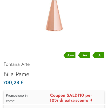
A++
A+
A
Fontana Arte
Bilia Rame
700,28 €
Coupon SALDI10 per
Promozione in
10% di extra-sconto ✦
corso: