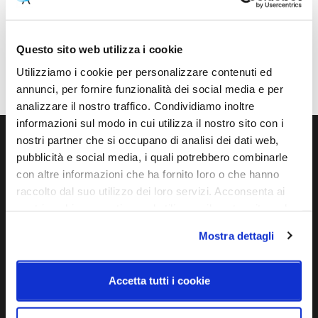
Potenza e attacco
Lampadina
G9 1x max 33W
Esclusa
Questo sito web utilizza i cookie
Classe energetica
IP
A++
20
Utilizziamo i cookie per personalizzare contenuti ed
annunci, per fornire funzionalità dei social media e per
analizzare il nostro traffico. Condividiamo inoltre
informazioni sul modo in cui utilizza il nostro sito con i
nostri partner che si occupano di analisi dei dati web,
Ti servono maggiori informazioni?
pubblicità e social media, i quali potrebbero combinarle
con altre informazioni che ha fornito loro o che hanno
Contattaci via Chat, via telefono allo + 39 039 9909099 oppure
raccolto dal suo utilizzo dei loro servizi. Acconsenta ai
compila il modulo
nostri cookie se continua ad utilizzare il nostro sito web.
Mostra dettagli
EMAIL
WHATSAPP
Accetta tutti i cookie
TELEFONO
MODULO CONTATTI