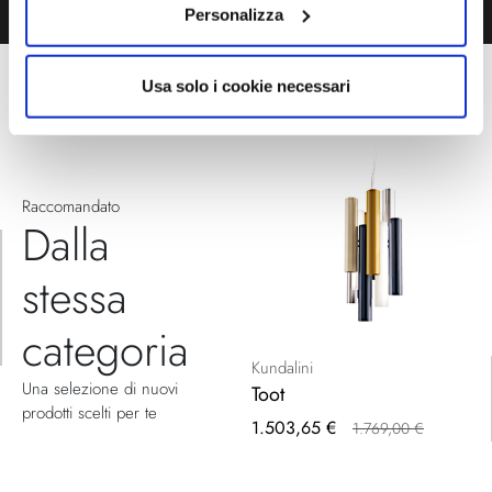
Personalizza
Usa solo i cookie necessari
Raccomandato
Dalla
stessa
categoria
Kundalini
Una selezione di nuovi
Toot
prodotti scelti per te
Prezzo
1.503,65 €
1.769,00 €
speciale