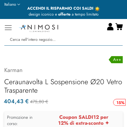
Lingua
Italiano
ACCENDI IL RISPARMIO COI SALDI
design iconico e
offerte
a tempo limitato
Ca
Ce
A++
Karman
Ceraunavolta L Sospensione Ø20 Vetro
Trasparente
404,43 €
475,80 €
15%
Coupon SALDI12 per
Promozione in
12% di extra-sconto ✦
corso: