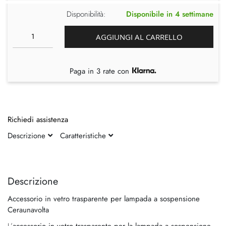
Disponibilità:
Disponibile in 4 settimane
AGGIUNGI AL CARRELLO
Paga in 3 rate con
Richiedi assistenza
Descrizione
Caratteristiche
Vai
Vai
alla
all'inizio
fine
della
Descrizione
della
galleria
Accessorio in vetro trasparente per lampada a sospensione
galleria
di
Ceraunavolta
di
immagini
immagini
L’
accessorio in vetro trasparente per la lampada a sospensione