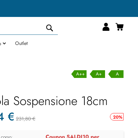
Carrell
Cerca
Outlet
o
A++
A+
A
ola Sospensione 18cm
4 €
20%
231,80 €
Coupon SALDI10 per
 corso: