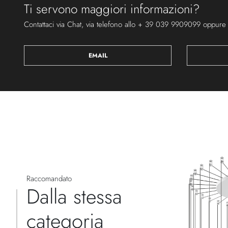
Ti servono maggiori informazioni?
Contattaci via Chat, via telefono allo + 39 039 9909099 oppure
EMAIL
Raccomandato
Dalla stessa
categoria