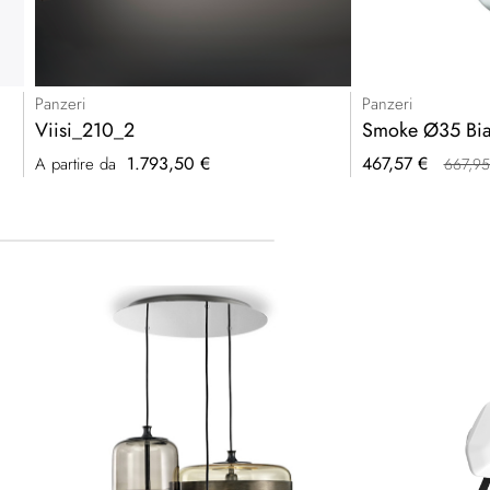
Panzeri
Panzeri
Viisi_210_2
Smoke Ø35 Bia
Prezzo
1.793,50 €
467,57 €
A partire da
667,95
speciale