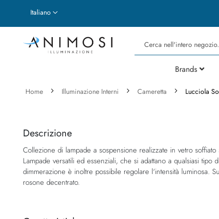
Lingua
Italiano
Cerca
Brands
Home
Illuminazione Interni
Cameretta
Lucciola S
Vai
Vai
alla
all'inizio
fine
della
Descrizione
della
galleria
Collezione di lampade a sospensione realizzate in vetro soffiato s
galleria
di
Lampade versatili ed essenziali, che si adattano a qualsiasi tipo 
di
immagini
dimmerazione è inoltre possibile regolare l'intensità luminosa. Su
immagini
rosone decentrato.