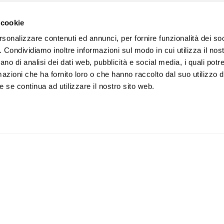
 cookie
rsonalizzare contenuti ed annunci, per fornire funzionalità dei so
o. Condividiamo inoltre informazioni sul modo in cui utilizza il nost
ano di analisi dei dati web, pubblicità e social media, i quali pot
azioni che ha fornito loro o che hanno raccolto dal suo utilizzo de
 se continua ad utilizzare il nostro sito web.
iviti alla newsletter
IS
 un buono sconto del 5% per il
Accetto la vostra
privacy
imo acquisto
policy