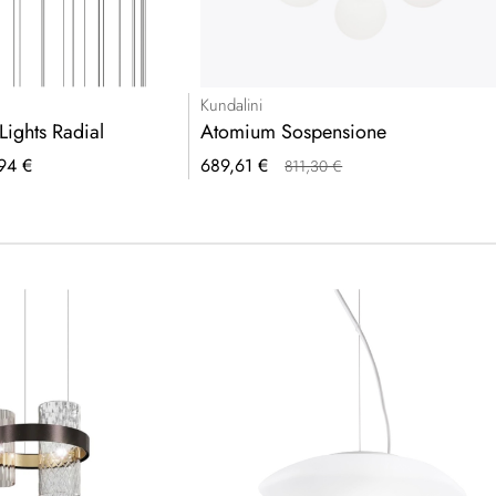
Kundalini
Lights Radial
Atomium Sospensione
Prezzo
94 €
689,61 €
811,30 €
speciale