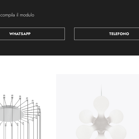
 compila il modulo
WHATSAPP
TELEFONO