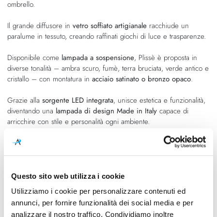
ombrello.
immagini
Il grande diffusore in
vetro soffiato artigianale
racchiude un
paralume in tessuto, creando raffinati giochi di luce e trasparenze.
Disponibile come
lampada a sospensione
, Plissè è proposta in
diverse tonalità – ambra scuro, fumè, terra bruciata, verde antico e
cristallo – con montatura in
acciaio satinato o bronzo opaco
.
Grazie alla
sorgente LED integrata
, unisce estetica e funzionalità,
diventando una
lampada di design Made in Italy
capace di
arricchire con stile e personalità ogni ambiente.
Caratteristiche
Questo sito web utilizza i cookie
Cod.Art.
Designer
PLISSE SP G AD PS AVS LED
Chiaramonte & Marin
Utilizziamo i cookie per personalizzare contenuti ed
3000 DIM2
annunci, per fornire funzionalità dei social media e per
analizzare il nostro traffico. Condividiamo inoltre