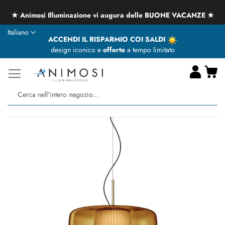
★ Animosi Illuminazione vi augura delle BUONE VACANZE ★
Lingua
Italiano
ACCENDI IL RISPARMIO COI SALDI
design iconico e
offerte
a tempo limitato
Ca
Ce