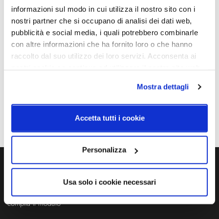
Colore led
Dimensioni
informazioni sul modo in cui utilizza il nostro sito con i
3000K
420mm - H. 165mm
nostri partner che si occupano di analisi dei dati web,
Dimensione
Sorgente luminosa
pubblicità e social media, i quali potrebbero combinarle
Lunghezza cavo: max
Led integrato
con altre informazioni che ha fornito loro o che hanno
2000mm
raccolto dal suo utilizzo dei loro servizi. Acconsenta ai
nostri cookie se continua ad utilizzare il nostro sito web.
Potenza e attacco
Dimmerazione
12W - 1600lm
Phase
Mostra dettagli
Classe energetica
IP
A++
20
Accetta tutti i cookie
Personalizza
Ti servono maggiori informazioni?
Usa solo i cookie necessari
Contattaci via Chat, via telefono allo + 39 039 9909099 oppure
compila il modulo