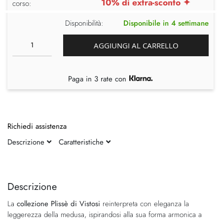
10% di extra-sconto ✦
corso:
Disponibilità:
Disponibile in 4 settimane
AGGIUNGI AL CARRELLO
Paga in 3 rate con
Richiedi assistenza
Descrizione
Caratteristiche
Vai
Vai
alla
all'inizio
fine
della
Descrizione
della
galleria
La
collezione Plissè di Vistosi
reinterpreta con eleganza la
galleria
di
leggerezza della medusa, ispirandosi alla sua forma armonica a
di
immagini