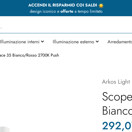
ACCENDI IL RISPARMIO COI SALDI
design iconico e
offerte
a tempo limitato
Illuminazione interni
Illuminazione esterno
Arredament
ace 35 Bianco/Rosso 2700K Push
Arkos Light
Scope
Bianc
292,0