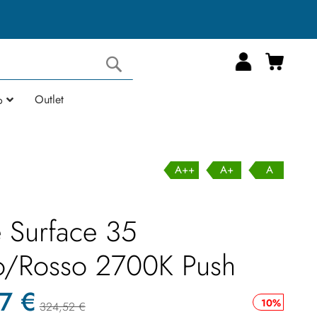
Carrell
Cerca
Outlet
o
A++
A+
A
 Surface 35
o/Rosso 2700K Push
7 €
10%
324,52 €