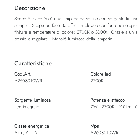
della
Descrizione
galleria
Scope Surface 35 è una lampada da soffitto con sorgente luminos
di
semplici. Scope Surface 35 offre un elevato comfort e un elegant
immagini
finiture e temperature di colore: 2700K o 3000K. Grazie a un sis
possibile regolare l'intensità luminosa della lampada.
Caratteristiche
Cod.Art.
Colore led
A2603010WR
2700K
Sorgente luminosa
Potenza e attacco
Led integrato
7W - 2700K - 910Lm - 
Classe energetica
Mpn
A++, A+, A
A2603010WR