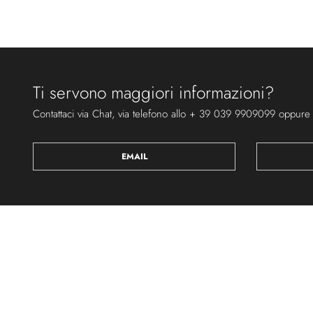
Ti servono maggiori informazioni?
Contattaci via Chat, via telefono allo + 39 039 9909099 oppure
EMAIL