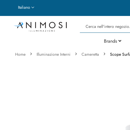
Lingua
Italiano
Cerca
Brands
Home
Illuminazione Interni
Cameretta
Scope Surf
Vai
alla
fine
della
galleria
di
immagini