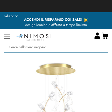
★ Animosi Illuminazione vi augura delle BUONE VACANZE ★
Lingua
Italiano
ACCENDI IL RISPARMIO COI SALDI
design iconico e
offerte
a tempo limitato
Ca
Ce