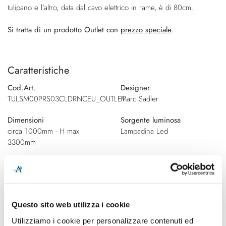
tulipano e l’altro, data dal cavo elettrico in rame, è di 80cm.
Si tratta di un prodotto Outlet con
prezzo speciale
.
Caratteristiche
Cod.Art.
Designer
TULSM00PRS03CLDRNCEU_OUTLET
Marc Sadler
Dimensioni
Sorgente luminosa
circa 1000mm - H max
Lampadina Led
3300mm
Potenza e attacco
Lampadina
7 x 5W LED Dimmable Bulbs -
Inclusa
3.500 Lumen - 2.900 Kelvin
Questo sito web utilizza i cookie
Dimmerazione
Classe energetica
Dimmerabile
A++
Utilizziamo i cookie per personalizzare contenuti ed