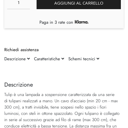
AGGIUNGI AL CARRELLO
Paga in 3 rate con
Richiedi assistenza
Descrizione
Caratteristiche
Schemi tecnici
Vai
Vai
alla
all'inizio
fine
della
Descrizione
della
galleria
Tulip è una lampada a sospensione caratterizzata da una serie
galleria
di
di tulipani realizzati a mano. Un cavo d’acciaio (min 20 cm - max
di
immagini
300 cm), a tratti invisibile, tiene sospesi nello spazio i fiori
immagini
luminosi, con steli in ottone spazzolato. Ogni tulipano è collegato
in serie al successivo grazie ad filo di rame (max 300 cm), che
conduce elettricità a bassa tensione. La distanza massima fra un