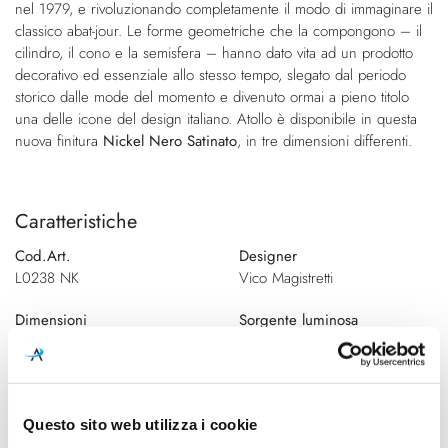
nel 1979, e rivoluzionando completamente il modo di immaginare il
immagini
classico abat-jour. Le forme geometriche che la compongono – il
cilindro, il cono e la semisfera – hanno dato vita ad un prodotto
decorativo ed essenziale allo stesso tempo, slegato dal periodo
storico dalle mode del momento e divenuto ormai a pieno titolo
una delle icone del design italiano. Atollo è disponibile in questa
nuova finitura
Nickel Nero Satinato
, in tre dimensioni differenti.
Caratteristiche
Cod.Art.
Designer
L0238 NK
Vico Magistretti
Dimensioni
Sorgente luminosa
100mm x 250mm - H 350mm
Lampadina alogena
Potenza e attacco
Lampadina
2 x max 40W (E14)
Esclusa
Questo sito web utilizza i cookie
Dimmerazione
Classe energetica