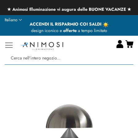
★ Animosi Illuminazione vi augura delle BUONE VACANZE ★
Lingua
Italiano
ACCENDI IL RISPARMIO COI SALDI
design iconico e
offerte
a tempo limitato
Ca
Ce