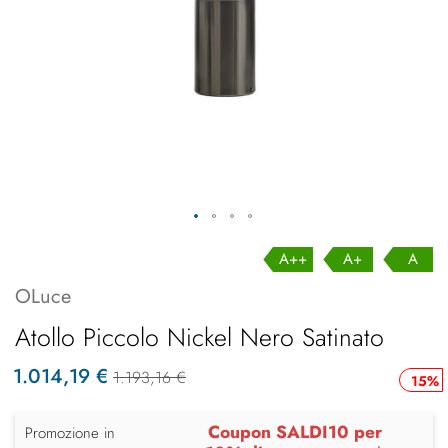
A++
A+
A
OLuce
Atollo Piccolo Nickel Nero Satinato
1.014,19 €
1.193,16 €
15%
Coupon SALDI10 per
Promozione in