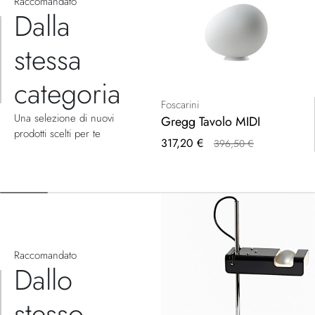
Raccomandato
Dalla
stessa
categoria
Foscarini
Una selezione di nuovi
Gregg Tavolo MIDI
prodotti scelti per te
Prezzo
317,20 €
396,50 €
speciale
Raccomandato
Dallo
stesso