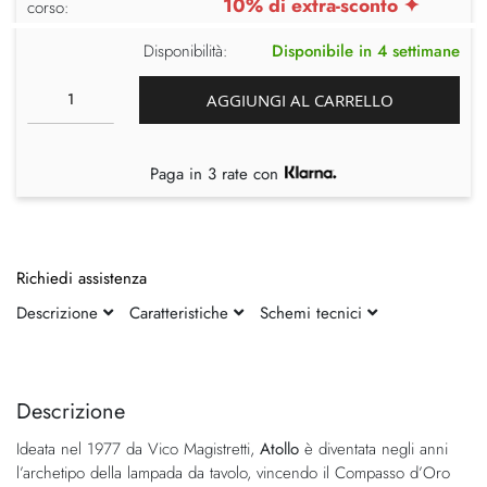
10% di extra-sconto ✦
corso:
Disponibilità:
Disponibile in 4 settimane
AGGIUNGI AL CARRELLO
Paga in 3 rate con
Richiedi assistenza
Descrizione
Caratteristiche
Schemi tecnici
Vai
Vai
alla
all'inizio
fine
della
Descrizione
della
galleria
Ideata nel 1977 da Vico Magistretti,
Atollo
è diventata negli anni
galleria
di
l’archetipo della lampada da tavolo, vincendo il Compasso d’Oro
di
immagini