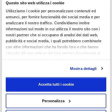
Questo sito web utilizza i cookie
1100 mm x H 2800 mm
Led integrato
Utilizziamo i cookie per personalizzare contenuti ed
Potenza e attacco
Dimmerazione
annunci, per fornire funzionalità dei social media e per
4 x max 15W (LED) 2700°K
Dimmerabile
analizzare il nostro traffico. Condividiamo inoltre
4300 lm CRI>85
informazioni sul modo in cui utilizza il nostro sito con i
nostri partner che si occupano di analisi dei dati web,
Classe energetica
pubblicità e social media, i quali potrebbero combinarle
A++, A+
con altre informazioni che ha fornito loro o che hanno
raccolto dal suo utilizzo dei loro servizi. Acconsenta ai
nostri cookie se continua ad utilizzare il nostro sito web.
Schemi tecnici
Mostra dettagli
Accetta tutti i cookie
Personalizza