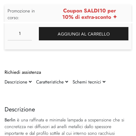
Coupon SALDI10 per
Promozione in
10% di extra-sconto ✦
corso:
AGGIUNGI AL CARRELLO
Richiedi assistenza
Descrizione
Caratteristiche
Schemi tecnici
Vai
Vai
alla
all'inizio
fine
della
Descrizione
della
galleria
Berlin
è una raffinata e minimale lampada a sospensione che si
galleria
di
concretizza nei diffusori ad anelli metallici dallo spessore
di
immagini
importante e dal profilo sottile al cui interno sono racchiusi
immagini