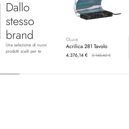
Dallo
stesso
brand
OLuce
Una selezione di nuovi
Acrilica 281 Tavolo
prodotti scelti per te
Prezzo
4.376,14 €
5.148,40 €
speciale