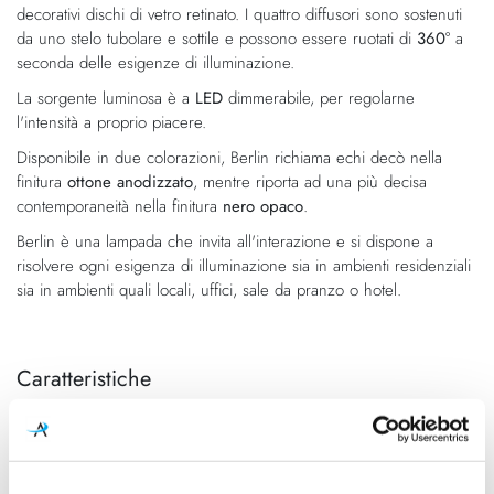
decorativi dischi di vetro retinato. I quattro diffusori sono sostenuti
da uno stelo tubolare e sottile e possono essere ruotati di
360°
a
seconda delle esigenze di illuminazione.
La sorgente luminosa è a
LED
dimmerabile, per regolarne
l'intensità a proprio piacere.
Disponibile in due colorazioni, Berlin richiama echi decò nella
finitura
ottone anodizzato
, mentre riporta ad una più decisa
contemporaneità nella finitura
nero opaco
.
Berlin è una lampada che invita all'interazione e si dispone a
risolvere ogni esigenza di illuminazione sia in ambienti residenziali
sia in ambienti quali locali, uffici, sale da pranzo o hotel.
Caratteristiche
Cod.Art.
Designer
Berlin Suspension
Christophe Pillet
Dimensioni
Sorgente luminosa