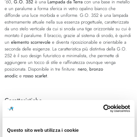
’60,
G.O. 352
è una
Lampada da Terra
con una base in metallo
di
immagini
e un paralume a forma sferica in vetro opalino bianco che
immagini
diffonde una luce morbida e uniforme. G.O. 352 è una lampada
estremamente attuale nella sua essenza progettuale, caratterizzata
da uno stelo verticale da cui si snoda una tige orizzontale su cui è
montato il paralume. Il braccio, grazie al sistema di snodo, è quindi
un
elemento scorrevole
e diventa riposizionabile e orientabile a
seconda delle esigenze. La caratteristica più distintiva della G.O.
252 è il suo design futuristico e minimalista, che permette di
aggiungere un tocco di stile e raffinatezza ovunque venga
posizionata. Disponibile in tre finiture:
nero
,
bronzo
anodic
e
rosso scarlet
.
Caratteristiche
Cod.Art.
Designer
G.O. 352 Terra
Giuseppe Ostuni
Dimensioni
Sorgente luminosa
Questo sito web utilizza i cookie