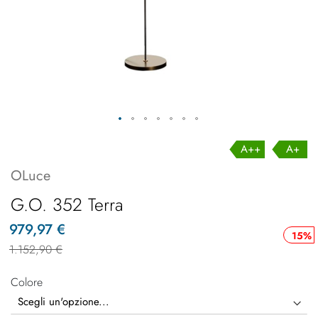
A++
A+
OLuce
G.O. 352 Terra
979,97 €
15%
1.152,90 €
Colore