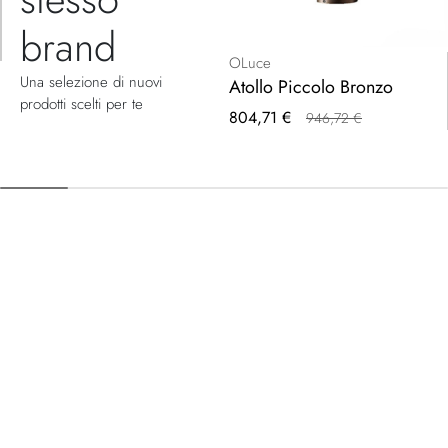
brand
OLuce
Una selezione di nuovi
Atollo Piccolo Bronzo
prodotti scelti per te
Prezzo
804,71 €
946,72 €
speciale