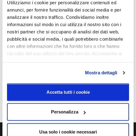
770 mm x H 1420 mm
Lampadina Led
Utilizziamo i cookie per personalizzare contenuti ed
annunci, per fornire funzionalità dei social media e per
Potenza e attacco
Classe energetica
analizzare il nostro traffico. Condividiamo inoltre
1 x max 10W - E14
A++, A+
informazioni sul modo in cui utilizza il nostro sito con i
nostri partner che si occupano di analisi dei dati web,
pubblicità e social media, i quali potrebbero combinarle
Schemi tecnici
con altre informazioni che ha fornito loro o che hanno
raccolto dal suo utilizzo dei loro servizi. Acconsenta ai
nostri cookie se continua ad utilizzare il nostro sito web.
Mostra dettagli
Accetta tutti i cookie
Personalizza
Usa solo i cookie necessari