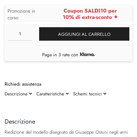
Coupon SALDI10 per
Promozione in
10% di extra-sconto ✦
corso:
AGGIUNGI AL CARRELLO
Paga in 3 rate con
Richiedi assistenza
Descrizione
Caratteristiche
Schemi tecnici
Vai
Vai
alla
all'inizio
fine
della
Descrizione
della
galleria
Riedizione del modello disegnato da Giuseppe Ostuni negli anni
galleria
di