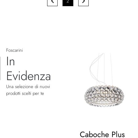
Attualmente
2
Pagina
Precedente
Pagina
Successivo
stai
leggendo
la
pagina
Foscarini
In
Evidenza
Una selezione di nuovi
prodotti scelti per te
Caboche Plus