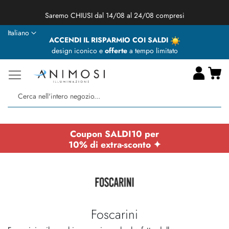
★ Animosi Illuminazione vi augura delle BUONE VACANZE ★
Lingua
Italiano
ACCENDI IL RISPARMIO COI SALDI
design iconico e
offerte
a tempo limitato
Ca
Ce
Coupon SALDI10 per
10% di extra-sconto ✦
Foscarini