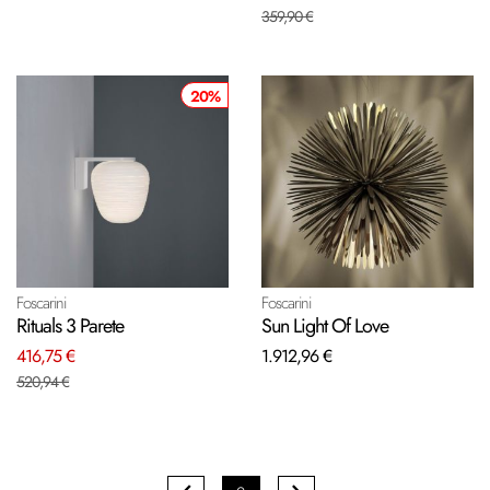
359,90 €
20%
Foscarini
Foscarini
Rituals 3 Parete
Sun Light Of Love
416,75 €
1.912,96 €
520,94 €
Pagina