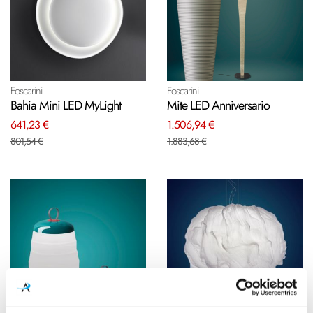
Foscarini
Foscarini
Bahia Mini LED MyLight
Mite LED Anniversario
641,23 €
1.506,94 €
801,54 €
1.883,68 €