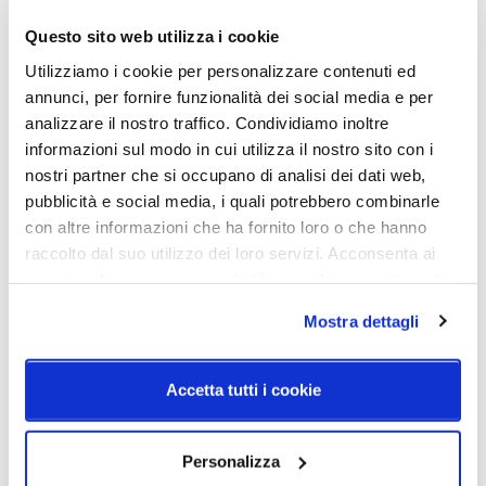
Foscarini
Foscarini
Cri Cri
Nuée
Questo sito web utilizza i cookie
372,83 €
1.612,35 €
Utilizziamo i cookie per personalizzare contenuti ed
annunci, per fornire funzionalità dei social media e per
analizzare il nostro traffico. Condividiamo inoltre
informazioni sul modo in cui utilizza il nostro sito con i
nostri partner che si occupano di analisi dei dati web,
pubblicità e social media, i quali potrebbero combinarle
con altre informazioni che ha fornito loro o che hanno
raccolto dal suo utilizzo dei loro servizi. Acconsenta ai
nostri cookie se continua ad utilizzare il nostro sito web.
Mostra dettagli
Foscarini
Foscarini
Caboche Plus Piccola
Caboche Plus Media MyLight
Accetta tutti i cookie
643,18 €
1.421,06 €
Personalizza