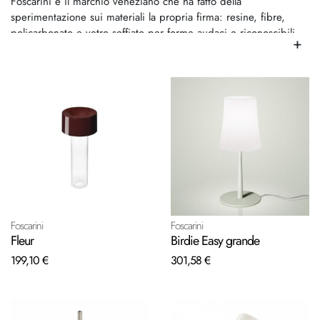
Foscarini e il marchio veneziano che ha fatto della
sperimentazione sui materiali la propria firma: resine, fibre,
policarbonato e vetro soffiato per forme audaci e riconoscibili.
+
Animosi seleziona Foscarini per chi cerca una lampada con una
forte identita visiva.
Foscarini
Foscarini
Fleur
Birdie Easy grande
199,10 €
301,58 €